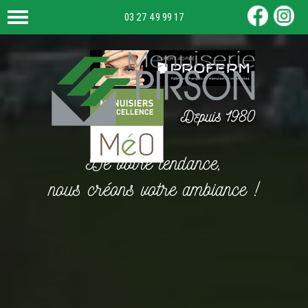
03 27 49 99 17
De votre tendance,
nous créons votre ambiance !