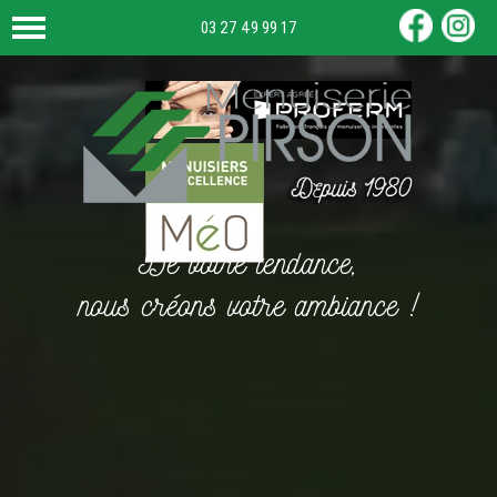
03 27 49 99 17
De votre tendance,
nous créons votre ambiance !