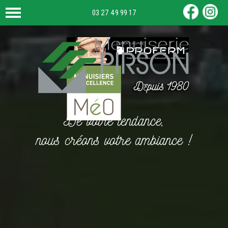
03 27 49 99 17
De votre tendance,
nous créons votre ambiance !